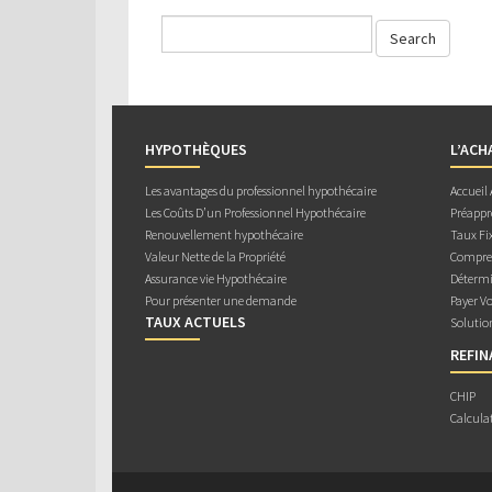
HYPOTHÈQUES
L’ACH
Les avantages du professionnel hypothécaire
Accueil
Les Coûts D’un Professionnel Hypothécaire
Préappr
Renouvellement hypothécaire
Taux Fix
Valeur Nette de la Propriété
Compren
Assurance vie Hypothécaire
Détermi
Pour présenter une demande
Payer V
TAUX ACTUELS
Solutio
REFI
CHIP
Calcula