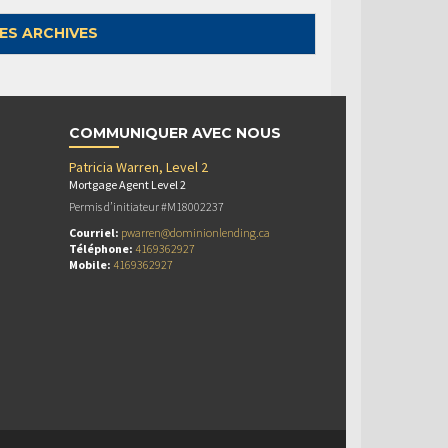
ES ARCHIVES
COMMUNIQUER AVEC NOUS
Patricia Warren, Level 2
Mortgage Agent Level 2
Permis d’initiateur #M18002237
Courriel:
pwarren@dominionlending.ca
Téléphone:
4169362927
Mobile:
4169362927