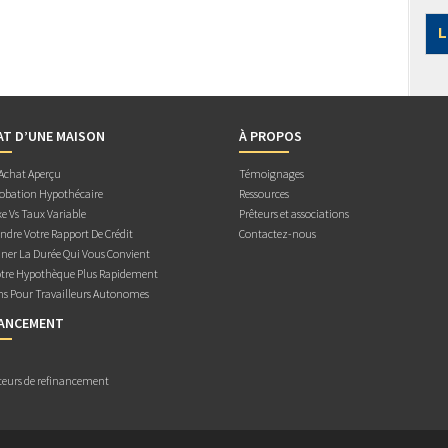
L
AT D’UNE MAISON
À PROPOS
 Achat Aperçu
Témoignages
obation Hypothécaire
Ressources
e Vs Taux Variable
Prêteurs et associations
dre Votre Rapport De Crédit
Contactez-nous
ner La Durée Qui Vous Convient
otre Hypothèque Plus Rapidement
ns Pour Travailleurs Autonomes
NANCEMENT
teurs de refinancement