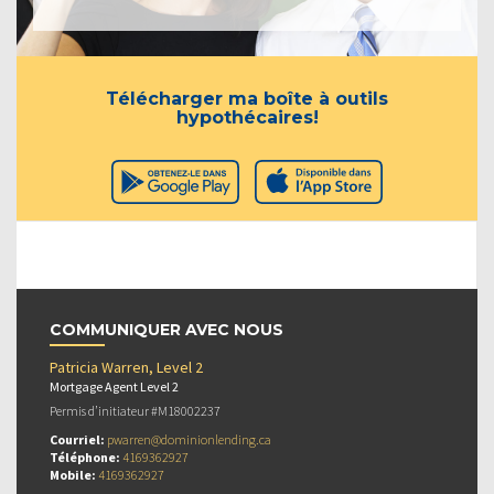
Télécharger ma boîte à outils
hypothécaires!
COMMUNIQUER AVEC NOUS
Patricia Warren, Level 2
Mortgage Agent Level 2
Permis d’initiateur #M18002237
Courriel:
pwarren@dominionlending.ca
Téléphone:
4169362927
Mobile:
4169362927