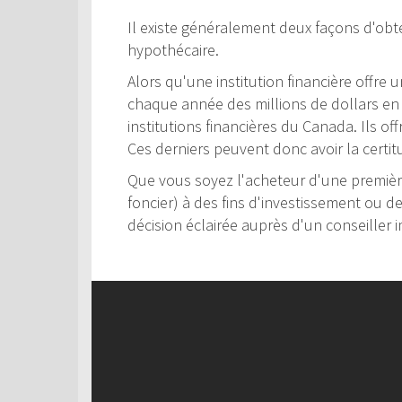
Il existe généralement deux façons d'obte
hypothécaire.
Alors qu'une institution financière offre
chaque année des millions de dollars en c
institutions financières du Canada. Ils of
Ces derniers peuvent donc avoir la certit
Que vous soyez l'acheteur d'une première
foncier) à des fins d'investissement ou d
décision éclairée auprès d'un conseiller i