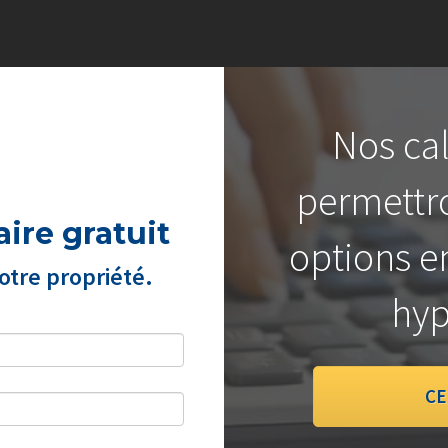
Nos cal
permettro
ire gratuit
options e
tre propriété.
hyp
CE