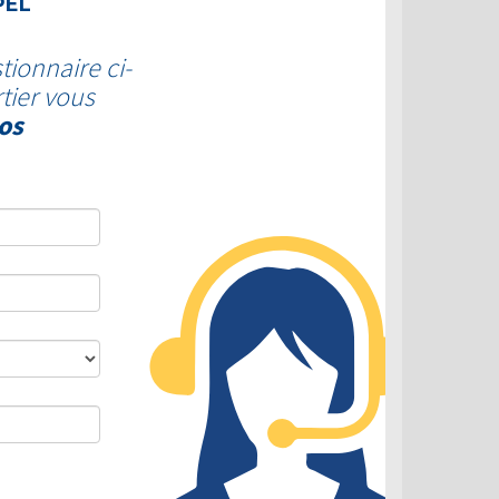
PEL
tionnaire ci-
tier vous
os