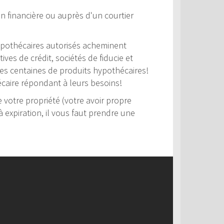
n financière ou auprès d'un courtier
 hypothécaires autorisés acheminent
es de crédit, sociétés de fiducie et
 des centaines de produits hypothécaires!
hécaire répondant à leurs besoins!
votre propriété (votre avoir propre
 expiration, il vous faut prendre une